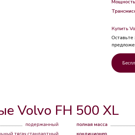
Мощност
Трансмис
Купить Vo
Оставьте 
предложе
Беспл
ые Volvo FH 500 XL
подержанный
полная масса
льный тягач стандартный
кондиционер